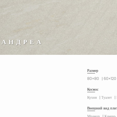
 АНДРЕА
Размер
80×80
| 60×120
Космос
Кухня
| Туалет
|
Внешний вид пли
Мрамор
| Камень