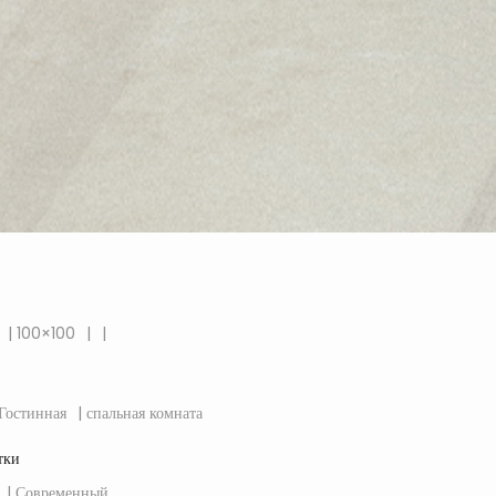
| 100×100
|
|
 Гостинная
| спальная комната
тки
| Современный