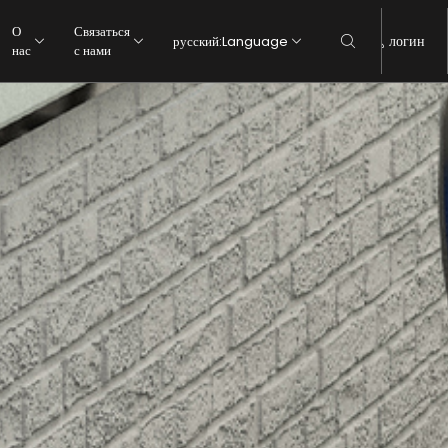
О
Связаться
логин
русский
:
Language
нас
с нами
Кухня
Кухня
Туалет
Туалет
Гостинная
Гостинная
спальная комната
спальная комната
открытый
открытый