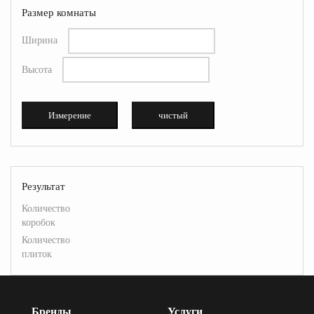
Размер комнаты
Ширина
Высота
Измерение
чистый
Результат
Количество
коробок
Количество
плиток
Бренды
Услуги