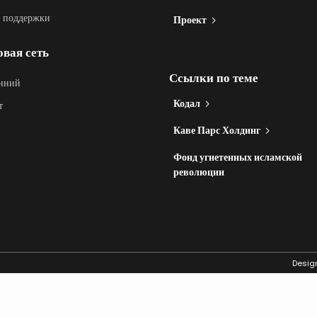
 поддержки
Проект
вая сеть
Ссылки по теме
нний
Кодал
т
Каве Парс Холдинг
Фонд угнетенных исламской
революции
Desig