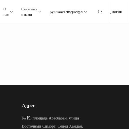
О
Связаться
логин
русский
:
Language
нас
с нами
Кухня
Кухня
Туалет
Туалет
Гостинная
Гостинная
спальная комната
спальная комната
открытый
открытый
Адрес
№ 19, площадь Арасбаран, улица
Восточный Симорг, Сейед Хандан,