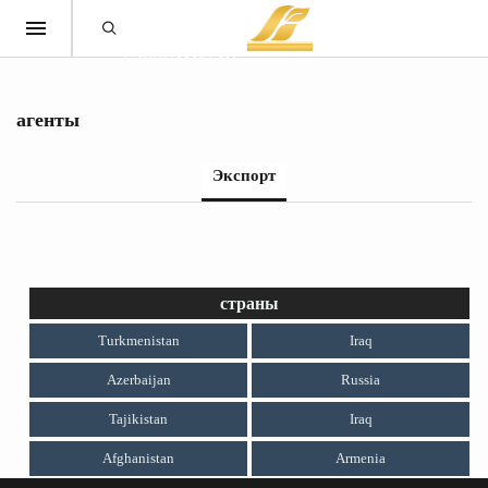
агенты
Экспорт
страны
Turkmenistan
Iraq
Azerbaijan
Russia
Tajikistan
Iraq
Afghanistan
Armenia