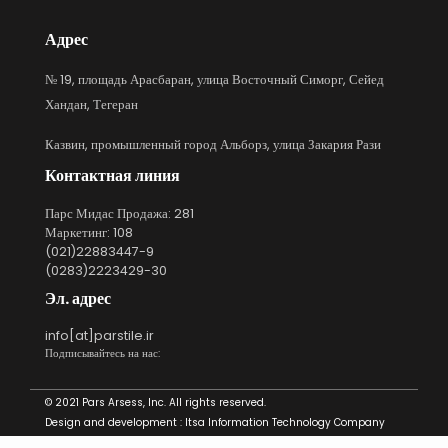
Адрес
№ 19, площадь Арасбаран, улица Восточный Симорг, Сейед
Хандан, Тегеран
Казвин, промышленный город Альборз, улица Закария Рази
Контактная линия
Парс Мидас Продажа: 281
Маркетинг: 108
(021)22883447-9
(0283)2223429-30
Эл. адрес
info[at]parstile.ir
Подписывайтесь на нас:
© 2021 Pars Arsess, Inc. All rights reserved.
Design and development :
Itsa Information Technology Company