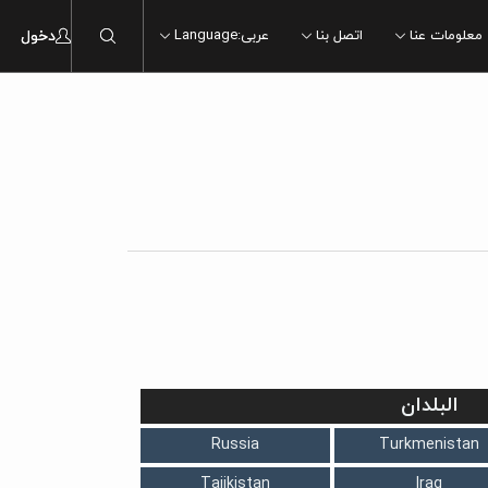
معلومات عنا
اتصل بنا
عربی
:
Language
دخول
مطبخ
مطبخ
غرفة الاستراحة
غرفة الاستراحة
غرفة المعیشة
غرفة المعیشة
غرفة نوم
غرفة نوم
فی الخارج
فی الخارج
البلدان
Russia
Turkmenistan
Tajikistan
Iraq