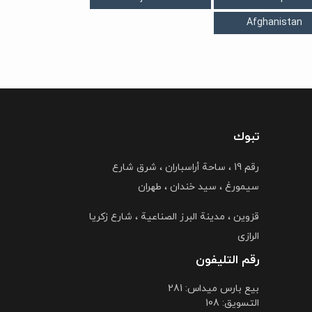
Afghanistan
تبوك
رقم 19 ، ساحة أراسباران ، شرق شارع
سیمورغ ، سید خندان ، طهران
قزوین ، مدینة البرز الصناعیة ، شارع زکریا
الرازی
رقم التليفون
بیع بارس میداس: 281
التسویق: 108