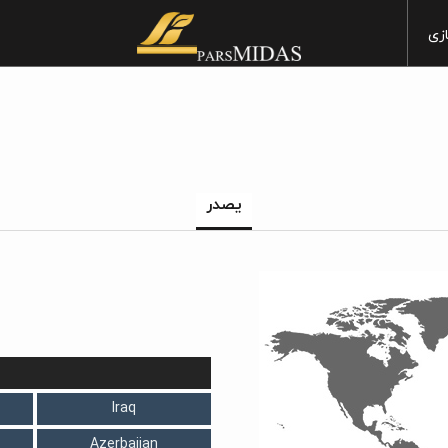
زی
60×30
مطبخ
90×30
غرفة الاستراحة
يصدر
60×60
غرفة المعیشة
80×80
غرفة نوم
120×60
فی الخارج
100×100
160×80
Iraq
Azerbaijan