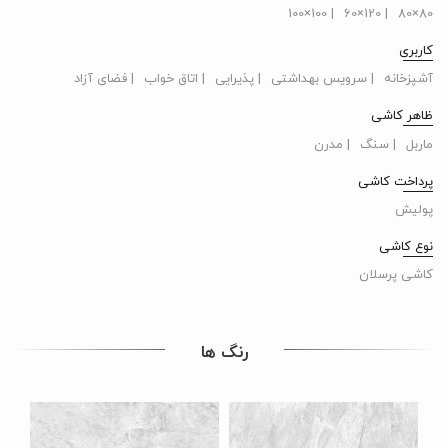
| 100×100
| 120×60
80×80
کاربری
آشپزخانه
| سرویس بهداشتی
| پذیرایی
| اتاق خواب
| فضای آزاد
ظاهر کاشی
ماربل
| سنگ
| مدرن
پرداخت کاشی
پولیش
نوع کاشی
کاشی پرسلان
رنگ ها