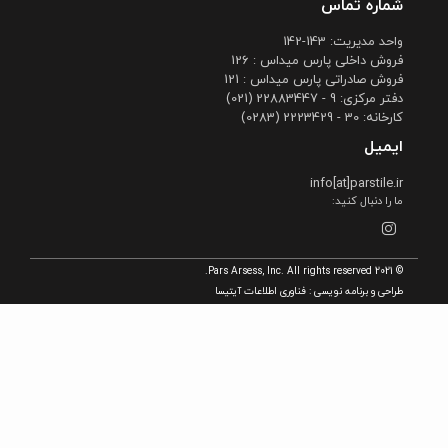
شماره تماس
واحد مدیریت: 143-142
فروش داخلی پارس میداس : 126
فروش صادراتی پارس میداس : 121
دفتر مرکزی: 9 - 22883447 (021)
کارخانه: 30 - 2223429 (0283)
ایمیل
info[at]parstile.ir
ما را دنبال کنید:
© 2021 Pars Arsess, Inc. All rights reserved.
طراحی و برنامه نویسی :
فناوری اطلاعات آیتیسا