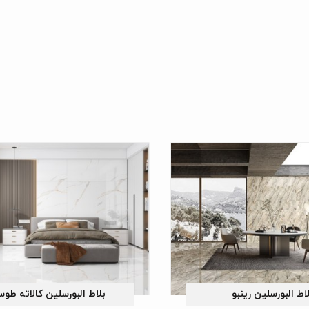
اط البورسلین رینبو
بلاط البورسلین کالاته طو