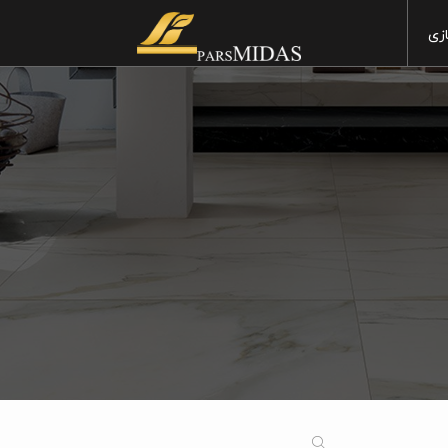
زی
60×30
مطبخ
90×30
غرفة الاستراحة
60×60
غرفة المعیشة
80×80
غرفة نوم
120×60
فی الخارج
100×100
160×80