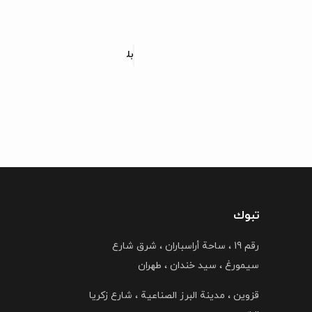
ن آکامیت
بلاط بورسلین ویستا استون
تبوك
رقم 19 ، ساحة أراسباران ، شرق شارع
سیمورغ ، سید خندان ، طهران
قزوین ، مدینة البرز الصناعیة ، شارع زکریا