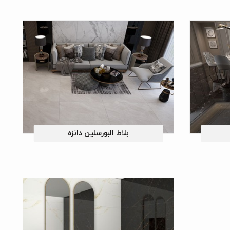
بلاط البورسلین دانزه
لین اسموکی